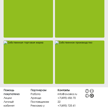
Собственная торговая марка
Собственное производство
Помощь
Партнерам
Контакты
покупателю
Работа
info@avoska.ru
Акции
Аренда
+7(495) 656 70
Личный
Поставщикам
22
кабинет
Реклама у
+7(495) 725 41