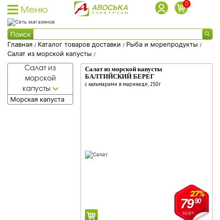
0
Меню
Каталог товаров
Поиск
Каталог товаров доставки
Главная
Каталог товаров доставки
Рыба и морепродукты
/
/
/
Салат из морской капусты
/
Каталог акционных товаров
Пожалуйста,
Каталог
Салат из
Салат из морской капусты
Собственная торговая марка
укажите
товаров
БАЛТИЙСКИЙ БЕРЕГ
морской
с кальмарами в маринаде, 250г
Собственное производство
адрес
капусты
доставки
Морская капуста
Акции
для
Фишки на скидки
доставки
Социальные карты
О доставке
Дисконтные карты
Вход в личный кабинет
Сохранить
Квартира/
Регистрация дисконтной карты
27%
79
подъезд/
90
Условия использования фишек
109
90
домофон/
Адреса магазинов