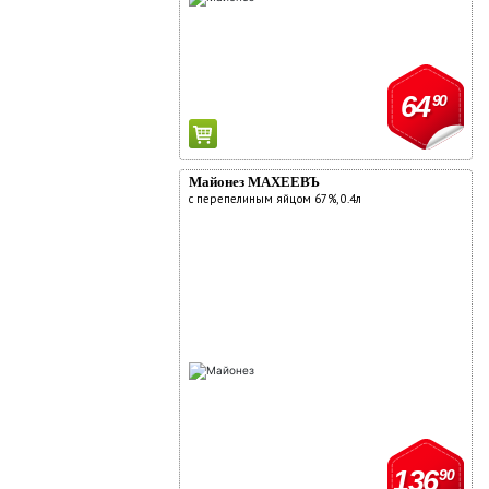
64
90
Майонез МАХЕЕВЪ
с перепелиным яйцом 67%, 0.4л
136
90