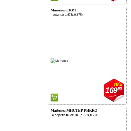
комментарии:
О компании
Майонез СКИТ
провансаль, 67%, 0.675л
Новости
Адреса магазинов
Работа
Аренда
Поставщикам
Реклама у нас
19%
169
90
209
90
Майонез МИСТЕР РИККО
на перепелином яйце 67%, 0.22л