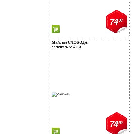
74
90
Майонез СЛОБОДА
провансаль, 67%, 0.2л
74
90