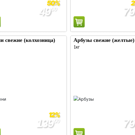
50%
49
79
90
99
99
90
90
и свежие (колхозница)
Арбузы свежие (желтые)
1кг
12%
139
79
90
159
90