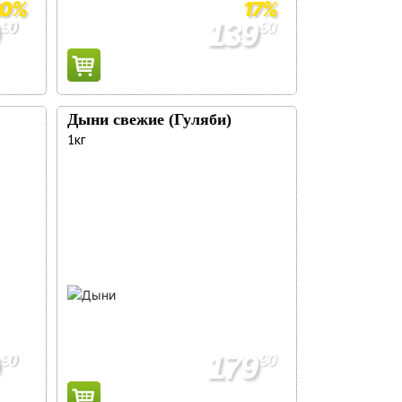
20%
17%
Сохранить
Квартира/
139
90
90
подъезд/
169
90
домофон/
комментарии:
Дыни свежие (Гуляби)
1кг
179
90
90