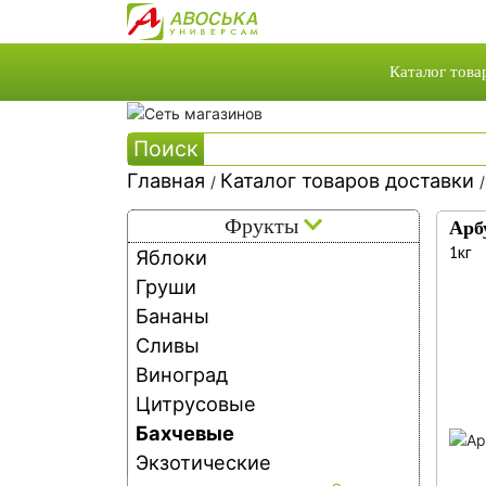
Каталог това
Каталог това
Поиск
Каталог акци
Главная
Каталог товаров доставки
Собственная 
/
Ка
Собственное
Фрукты
Арб
то
1кг
Яблоки
Груши
до
Бананы
Сливы
Виноград
Цитрусовые
Бахчевые
Экзотические