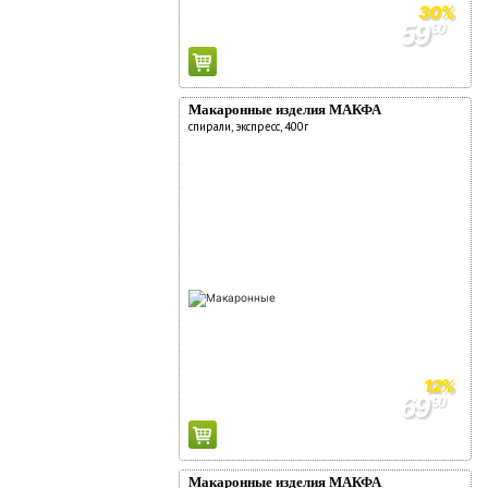
Регистрация дисконтной карты
30%
59
90
Условия использования фишек
85
90
Адреса магазинов
О компании
Макаронные изделия МАКФА
спирали, экспресс, 400г
Новости
Адреса магазинов
Работа
Аренда
Поставщикам
Реклама у нас
12%
69
90
79
90
Макаронные изделия МАКФА