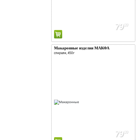
79
90
Макаронные изделия МАКФА
спирали, 450г
79
90