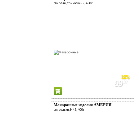
спирали, триколлини, 450г
12%
69
90
79
90
Макаронные изделия АМЕРИЯ
спиральки, N42, 400г