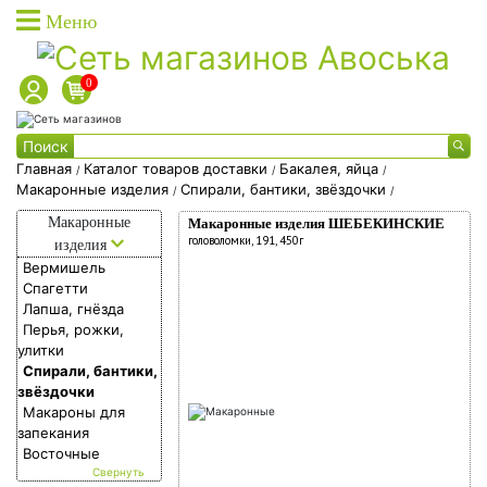
Меню
0
Каталог товаров
Поиск
Каталог товаров доставки
Главная
Каталог товаров доставки
Бакалея, яйца
/
/
/
Макаронные изделия
Спирали, бантики, звёздочки
/
/
Каталог акционных товаров
Каталог
Макаронные
Макаронные изделия ШЕБЕКИНСКИЕ
Собственная торговая марка
товаров
головоломки, 191, 450г
изделия
Собственное производство
Вермишель
доставки
Спагетти
Акции
Лапша, гнёзда
Фишки на скидки
Перья, рожки,
улитки
Социальные карты
Спирали, бантики,
О доставке
звёздочки
Макароны для
Дисконтные карты
запекания
Восточные
Вход в личный кабинет