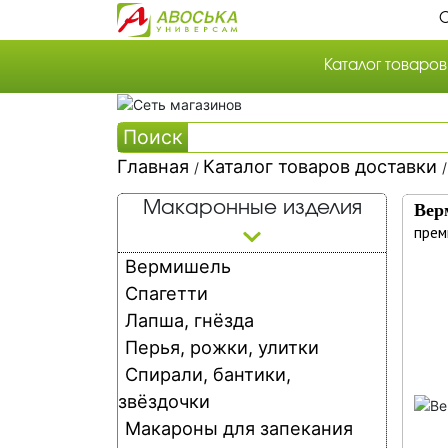
О
Каталог товаров
Каталог товаров
Поиск
Каталог акцион
Главная
Каталог товаров доставки
Собственная то
/
Ка
Собственное п
Макаронные изделия
Вер
то
прем
Вермишель
до
Спагетти
Лапша, гнёзда
Перья, рожки, улитки
Спирали, бантики,
звёздочки
Макароны для запекания