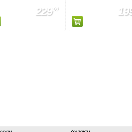
229
19
90