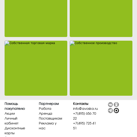
Помощь
Партнерам
Контакты
покупателю
Работа
info@avoska.ru
Акции
Аренда
+7(495) 656 70
Личный
Поставщикам
22
кабинет
Реклама у
+7(495) 725 41
Дисконтные
нас
51
карты