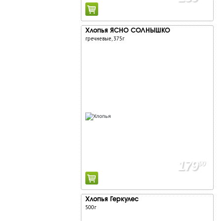
Хлопья ЯСНО СОЛНЫШКО
гречневые, 375г
179
90
Хлопья Геркулес
500г