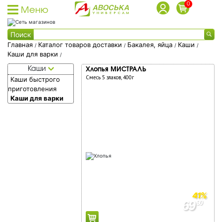
0
Меню
Каталог товаров
Поиск
Каталог товаров доставки
Главная
Каталог товаров доставки
Бакалея, яйца
Каши
/
/
/
/
Каши для варки
/
Каталог акционных товаров
Пожалуйста,
Каталог
Каши
Хлопья МИСТРАЛЬ
Собственная торговая марка
укажите
товаров
Смесь 5 злаков, 400г
Каши быстрого
Собственное производство
адрес
приготовления
доставки
Каши для варки
Акции
для
Фишки на скидки
доставки
Социальные карты
О доставке
Дисконтные карты
Вход в личный кабинет
Сохранить
Квартира/
Регистрация дисконтной карты
41%
69
подъезд/
90
Условия использования фишек
119
90
домофон/
Адреса магазинов