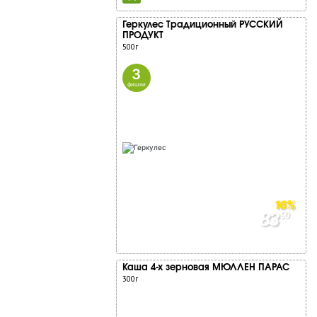
комментарии:
О компании
Геркулес Традиционный РУССКИЙ
ПРОДУКТ
Новости
500г
Адреса магазинов
3
Работа
фишки
Аренда
Поставщикам
Реклама у нас
16%
83
90
99
90
Каша 4-х зерновая МЮЛЛЕН ПАРАС
300г