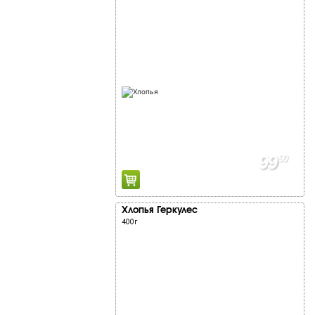
99
90
Хлопья Геркулес
400г