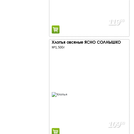
119
90
Хлопья овсяные ЯСНО СОЛНЫШКО
№1, 500г
109
90