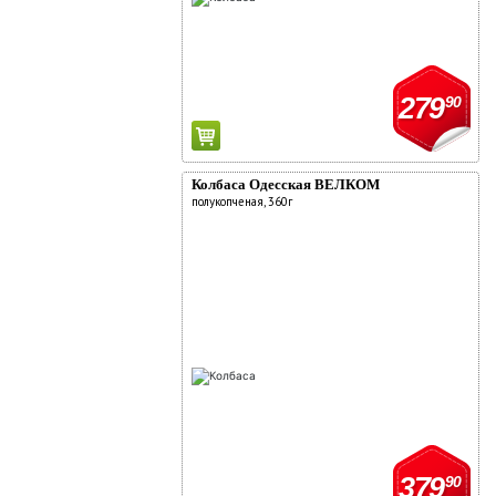
279
90
Колбаса Одесская ВЕЛКОМ
полукопченая, 360г
379
90