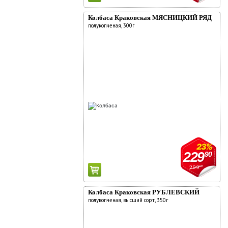
комментарии:
О компании
Колбаса Краковская МЯСНИЦКИЙ РЯД
полукопченая, 300г
Новости
Адреса магазинов
Работа
Аренда
Поставщикам
Реклама у нас
23%
229
90
299
90
Колбаса Краковская РУБЛЕВСКИЙ
полукопченая, высший сорт, 350г