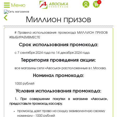
0
Меню
Каталог товаров
Миллион призов
Каталог товаров доставки
Заказы на доставку принимаются с 09:00 до 22:00
Каталог акционных товаров
# Правила использования промокода МИЛЛИОН ПРИЗОВ
Собственная торговая марка
#ВЫБИРАЕМВМЕСТЕ
Срок использования промокода:
Собственное производство
Акции
с 7 сентября 2024 года по 14 декабря 2024 года.
Территория проведения акции:
Фишки на скидки
все магазины сети «Авоська» расположенные в г. Москва.
Социальные карты
Номинал промокода:
О доставке
1000 рублей
Дисконтные карты
Условия использования промокода:
Вход в личный кабинет
1. При совершении покупки в магазине «Авоська»,
Регистрация дисконтной карты
предоставьте промокод кассиру.
Условия использования фишек
промокод дает право на скидку эквивалентную своему
Адреса магазинов
номиналу - 1000 рублей