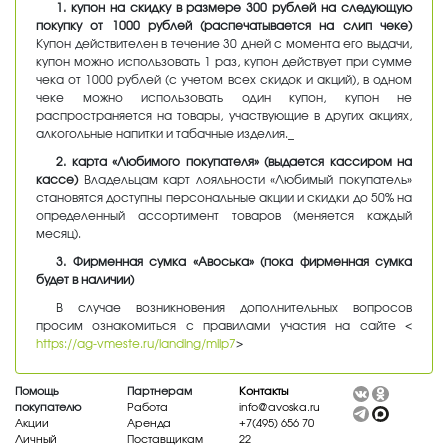
1. купон на скидку в размере 300 рублей на следующую
покупку от 1000 рублей (распечатывается на слип чеке)
Купон действителен в течение 30 дней с момента его выдачи,
купон можно использовать 1 раз, купон действует при сумме
чека от 1000 рублей (с учетом всех скидок и акций), в одном
чеке можно использовать один купон, купон не
распространяется на товары, участвующие в других акциях,
алкогольные напитки и табачные изделия._
2. карта «Любимого покупателя» (выдается кассиром на
кассе)
Владельцам карт лояльности «Любимый покупатель»
становятся доступны персональные акции и скидки до 50% на
определенный ассортимент товаров (меняется каждый
месяц).
3. Фирменная сумка «Авоська» (пока фирменная сумка
будет в наличии)
В случае возникновения дополнительных вопросов
просим ознакомиться с правилами участия на сайте <
https://ag-vmeste.ru/landing/milp7
>
Помощь
Партнерам
Контакты
покупателю
Работа
info@avoska.ru
Акции
Аренда
+7(495) 656 70
Личный
Поставщикам
22