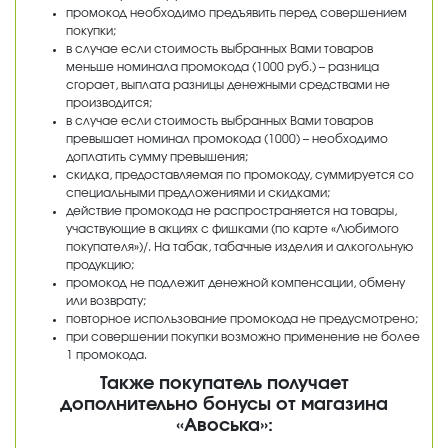
промокод необходимо предъявить перед совершением
О компании
покупки;
в случае если стоимость выбранных Вами товаров
Новости
меньше номинала промокода (1000 руб.) – разница
Адреса магазинов
сгорает, выплата разницы денежными средствами не
производится;
Работа
в случае если стоимость выбранных Вами товаров
превышает номинал промокода (1000) – необходимо
Аренда
доплатить сумму превышения;
Поставщикам
скидка, предоставляемая по промокоду, суммируется со
специальными предложениями и скидками;
Реклама у нас
действие промокода не распространяется на товары,
участвующие в акциях с фишками (по карте «Любимого
покупателя»)/. На табак, табачные изделия и алкогольную
продукцию;
промокод не подлежит денежной компенсации, обмену
или возврату;
повторное использование промокода не предусмотрено;
при совершении покупки возможно применение не более
1 промокода.
Также покупатель получает
дополнительно бонусы от магазина
«Авоська»: