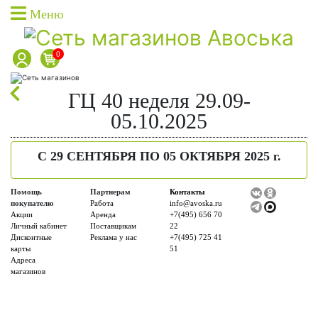
Меню
0
Каталог товаров
ГЦ 40 неделя 29.09-
Каталог товаров доставки
05.10.2025
Каталог акционных товаров
Собственная торговая марка
C 29 СЕНТЯБРЯ ПО 05 ОКТЯБРЯ 2025 г.
Собственное производство
Акции
Помощь
Партнерам
Контакты
покупателю
Работа
info@avoska.ru
Фишки на скидки
Акции
Аренда
+7(495) 656 70
Личный кабинет
Поставщикам
22
Социальные карты
Дисконтные
Реклама у нас
+7(495) 725 41
карты
51
О доставке
Адреса
магазинов
Дисконтные карты
Вход в личный кабинет