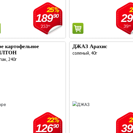
25%
189
29
90
253
39
90
90
е картофельное
ДЖАЗ Арахис
ЛЛТОН
соленый, 40г
пак, 240г
22%
126
39
90