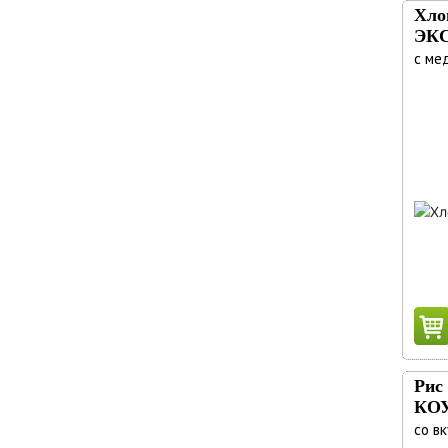
Хло
ЭК
с ме
Рис
КО
со вк