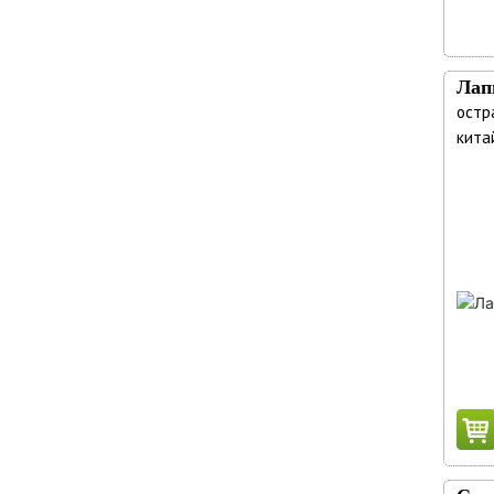
Лап
остра
китай