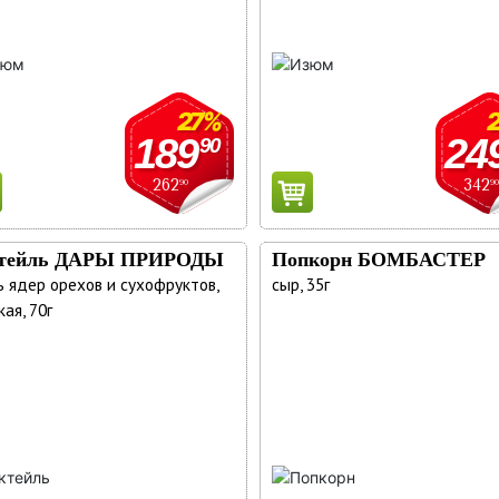
27%
189
24
90
262
342
90
90
тейль ДАРЫ ПРИРОДЫ
Попкорн БОМБАСТЕР
ь ядер орехов и сухофруктов,
сыр, 35г
ая, 70г