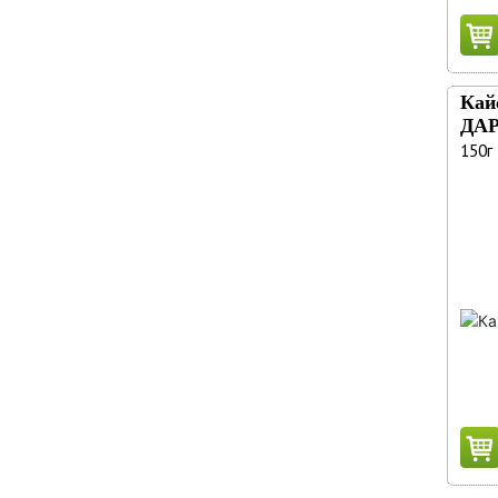
Кай
ДА
150г