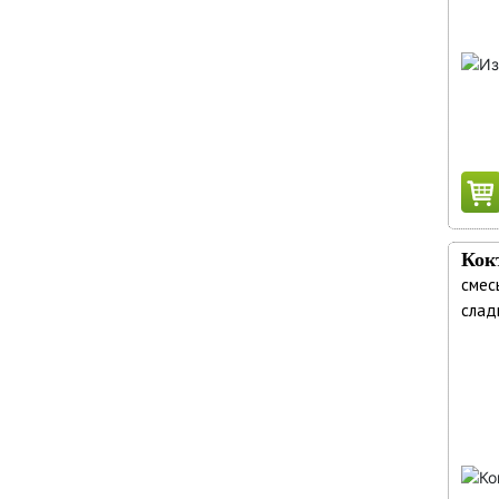
Кок
смес
сладк