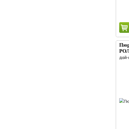
Пюр
РО
дой-