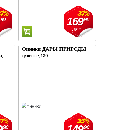
37%
37%
169
90
90
269
90
Финики ДАРЫ ПРИРОДЫ
а,
сушеные, 180г
37%
35%
9
149
90
90