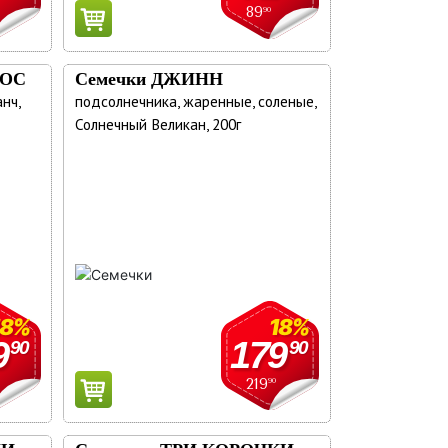
89
90
ДОС
Семечки ДЖИНН
нч,
подсолнечника, жаренные, соленые,
Солнечный Великан, 200г
18%
18%
9
179
90
90
219
90