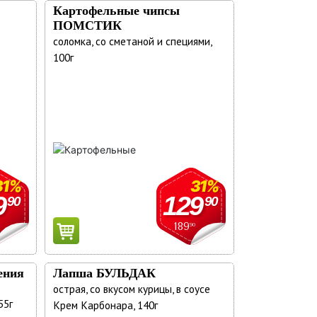
Картофельные чипсы
ПОМСТИК
соломка, со сметаной и специями,
100г
31%
31%
9
129
90
90
189
90
ения
Лапша БУЛЬДАК
острая, со вкусом курицы, в соусе
55г
Крем Карбонара, 140г