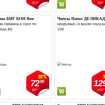
163
49
90
90
ша БИГ БОН Вок
Чипсы Начос ДЕЛИКА
я, говядина, в соусе по-
кукурузные, со вкусом соуса ра
ски, 85г
150г
18%
72
12
90
89
159
90
90