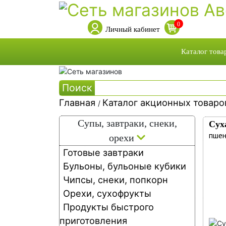
0
Личный кабинет
Каталог това
Каталог това
Поиск
Каталог акци
Главная
Каталог акционных товар
Собственная 
/
Ка
Собственное
Cупы, завтраки, снеки,
Сух
ак
пшен
орехи
Готовые завтраки
то
Бульоны, бульоные кубики
Чипсы, снеки, попкорн
Орехи, сухофрукты
Продукты быстрого
приготовления