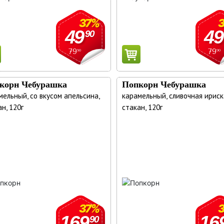
37%
Сохранить
Квартира/
49
49
90
подъезд/
79
79
90
90
домофон/
комментарии:
корн Чебурашка
Попкорн Чебурашка
мельный, со вкусом апельсина,
карамельный, сливочная ириск
н, 120г
стакан, 120г
37%
169
16
90