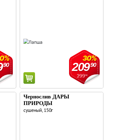
30%
30%
9
209
90
90
299
90
Ы
Чернослив ДАРЫ
ПРИРОДЫ
сушеный, 150г