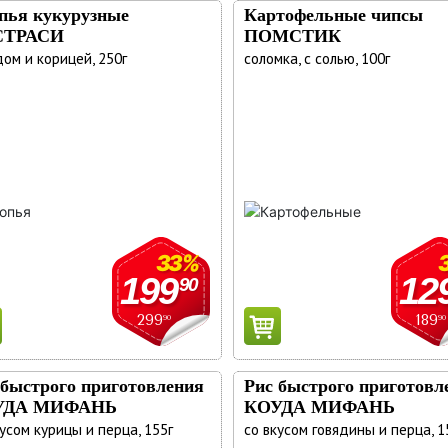
пья кукурузные
Картофельные чипсы
СТРАСИ
ПОМСТИК
дом и корицей, 250г
соломка, с солью, 100г
33%
199
12
90
299
189
90
90
 быстрого приготовления
Рис быстрого приготовл
УДА МИФАНЬ
КОУДА МИФАНЬ
усом курицы и перца, 155г
со вкусом говядины и перца, 1