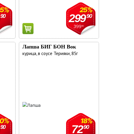
25%
25%
299
90
90
399
90
Лапша БИГ БОН Вок
курица, в соусе Терияки, 85г
20%
18%
72
90
90