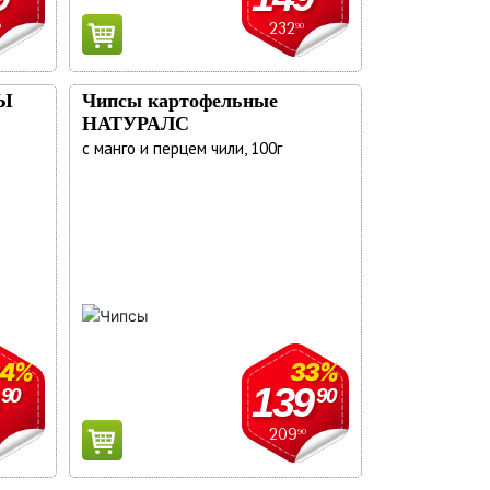
232
0
90
ДЫ
Чипсы картофельные
НАТУРАЛС
с манго и перцем чили, 100г
34%
33%
139
90
90
209
90