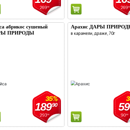
269
269
90
9
са абрикос сушеный
Арахис ДАРЫ ПРИРО
РЫ ПРИРОДЫ
в карамели, драже, 70г
35%
189
59
90
293
90
90
90