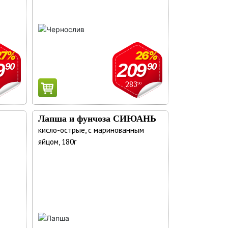
27%
26%
9
209
90
90
283
90
Лапша и фунчоза СИЮАНЬ
кисло-острые, с маринованным
яйцом, 180г