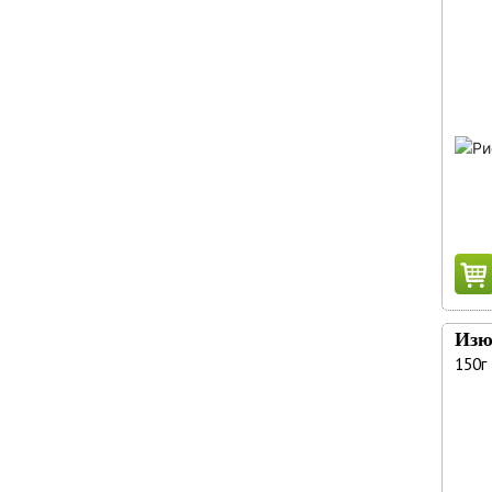
Из
150г