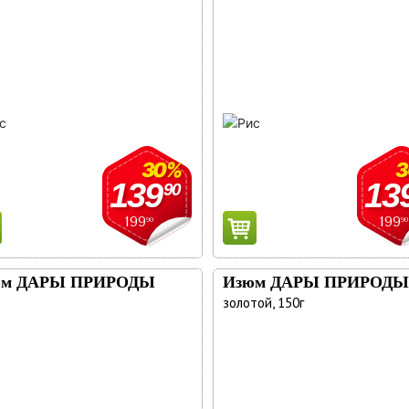
30%
139
13
90
199
199
90
90
юм ДАРЫ ПРИРОДЫ
Изюм ДАРЫ ПРИРОД
золотой, 150г