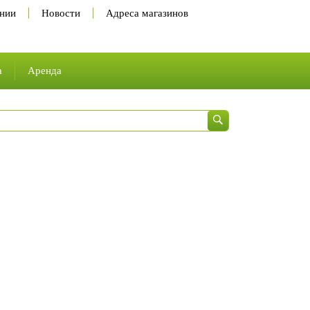
нии
Новости
Адреса магазинов
а
Аренда
 и карьера
ы
сии
а труда