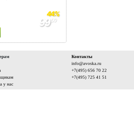
44%
99
90
179
90
ерам
Контакты
info@avoska.ru
а
+7(495) 656 70 22
вщикам
+7(495) 725 41 51
а у нас