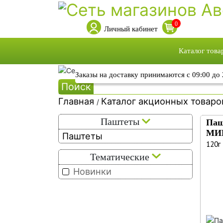
0
Личный кабинет
Каталог това
Каталог това
Заказы на доставку принимаются с 09:00 до 
Поиск
Каталог акци
Главная
Каталог акционных товар
Собственная 
/
Ка
Собственное
Паштеты
Паш
МИ
ак
Паштеты
120г
то
Тематические
Новинки