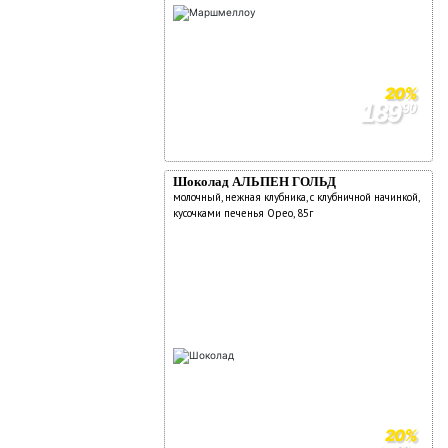
20%
189
90
239
90
Шоколад АЛЬПЕН ГОЛЬД
молочный, нежная клубника, с клубничной начинкой,
кусочками печенья Орео, 85г
20%