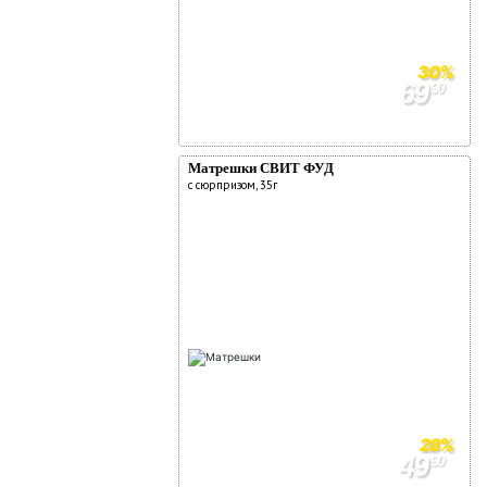
30%
69
90
99
90
Матрешки СВИТ ФУД
с сюрпризом, 35г
28%
49
90
90