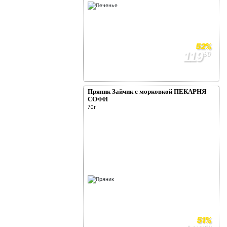
52%
119
90
249
90
Пряник Зайчик с морковкой ПЕКАРНЯ
СОФИ
70г
51%