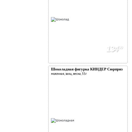
134
90
Шоколадная фигурка КИНДЕР Сюрприз
молочная, заяц, весна, 55г