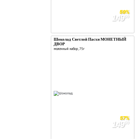
59%
149
90
369
90
Шоколад Светлой Пасхи МОНЕТНЫЙ
ДВОР
молочный набор, 75г
57%
149
90
349
90