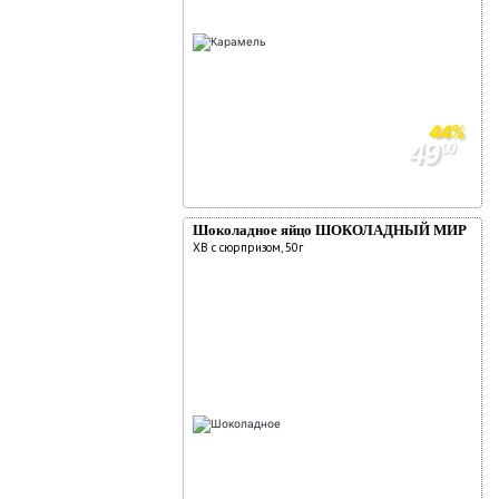
44%
49
90
89
90
Шоколадное яйцо ШОКОЛАДНЫЙ МИР
ХВ с сюрпризом, 50г