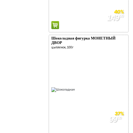
40%
149
90
249
90
Шоколадная фигурка МОНЕТНЫЙ
ДВОР
цыпленок, 100г
37%
99
90
159
90