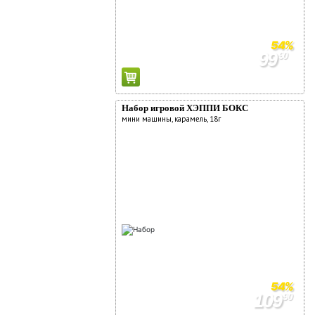
54%
99
90
219
90
Набор игровой ХЭППИ БОКС
мини машины, карамель, 18г
54%
109
90
239
90