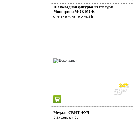
Шоколадная фигурка из глазури
Монстрики МОК МОК
с печеньем, на палочке, 24г
34%
59
90
91
90
Медаль СВИТ ФУД
С 23 февраля, 30г