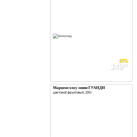
21%
149
90
189
90
Маршмеллоу мини ГУАНДИ
цветоной фруктовый, 200г