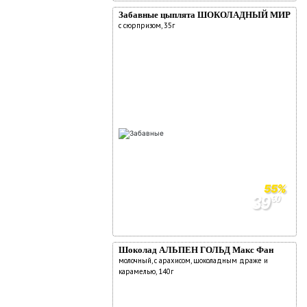
Забавные цыплята ШОКОЛАДНЫЙ МИР
с сюрпризом, 35г
55%
39
90
89
90
Шоколад АЛЬПЕН ГОЛЬД Макс Фан
молочный, с арахисом, шоколадным драже и
карамелью, 140г