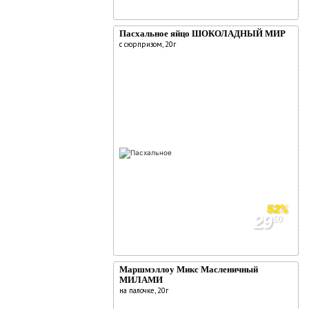
Пасхальное яйцо ШОКОЛАДНЫЙ МИР
с сюрпризом, 20г
52%
29
90
62
90
Маршмэллоу Микс Масленичный
МИЛАМИ
на палочке, 20г