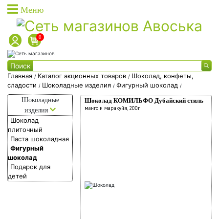
Меню
0
Каталог товаров
Поиск
Каталог товаров доставки
Главная
Каталог акционных товаров
Шоколад, конфеты,
/
/
сладости
Шоколадные изделия
Фигурный шоколад
/
/
/
Каталог акционных товаров
Каталог
Шоколадные
Шоколад КОМИЛЬФО Дубайский стиль
Собственная торговая марка
акционных
манго и маракуйя, 200г
изделия
Собственное производство
Шоколад
товаров
плиточный
Акции
Паста шоколадная
Фишки на скидки
Фигурный
шоколад
Социальные карты
Подарок для
О доставке
детей
Дисконтные карты
Вход в личный кабинет