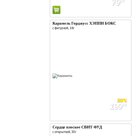
79
90
99
90
Карамель Горджусс ХЭППИ БОКС
с фигуркой, 18г
20%
199
90
249
90
Сердце плоское СВИТ ФУД
с открыткой, 30г