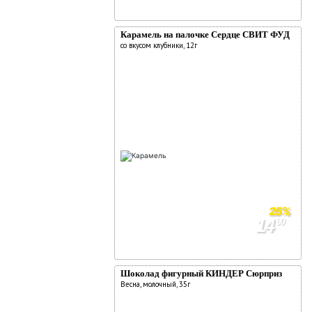
69
Карамель на палочке Сердце СВИТ ФУД
со вкусом клубники, 12г
25%
14
90
19
90
Шоколад фигурный КИНДЕР Сюрприз
Весна, молочный, 35г