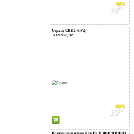
42%
79
90
139
90
Сердце СВИТ ФУД
на палочке, 18г
40%
29
90
49
90
Воздушный зефир Лав Из ЗЕФИРЮШКИ