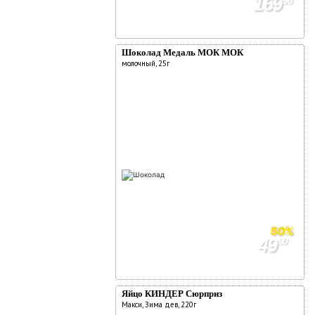
169
90
349
90
Шоколад Медаль МОК МОК
молочный, 25г
50%
49
90
99
90
Яйцо КИНДЕР Сюрприз
Макси, Зима дев, 220г