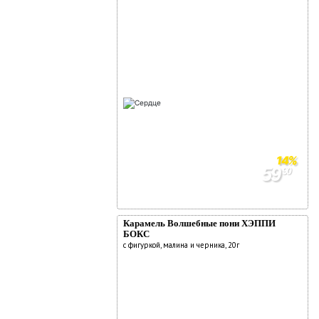
14%
59
90
69
90
Карамель Волшебные пони ХЭППИ
БОКС
с фигуркой, малина и черника, 20г