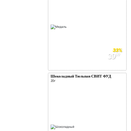
33%
39
90
59
90
Шоколадный Тюльпан СВИТ ФУД
20г