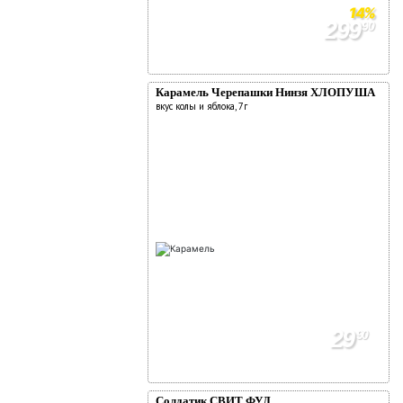
14%
299
90
349
90
Карамель Черепашки Нинзя ХЛОПУША
вкус колы и яблока, 7г
29
90
Солдатик СВИТ ФУД