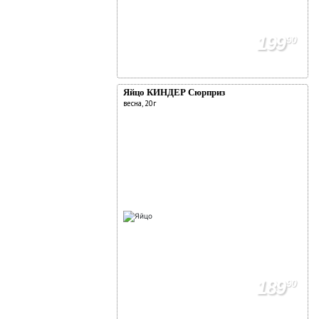
199
90
Яйцо КИНДЕР Сюрприз
весна, 20г
Фишки на скидки
Социальные карты
189
90