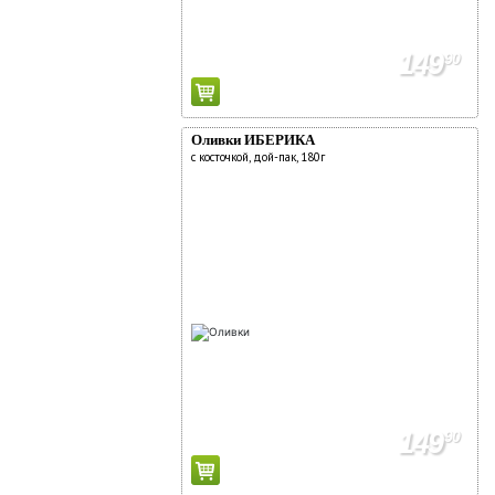
149
90
Оливки ИБЕРИКА
с косточкой, дой-пак, 180г
149
90