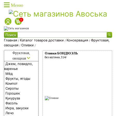
Меню
0
Каталог товаров
Поиск
Каталог товаров доставки
Главная
Каталог товаров доставки
Консервация
Фруктовая,
/
/
/
овощная
Оливки
/
/
Каталог акционных товаров
Каталог
Фруктовая,
Оливки БОНДЮЭЛЬ
Собственная торговая марка
товаров
без косточки, 314г
овощная
Собственное производство
Джем, повидло,
доставки
варенье
Акции
Мёд
Фишки на скидки
Фрукты, ягоды
Компот
Социальные карты
Сиропы
О доставке
Горошек
Кукуруза
Дисконтные карты
Фасоль
Икра, закуски
Вход в личный кабинет
Лечо