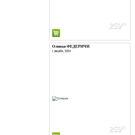
259
90
Оливки ФЕДЕРИЧИ
с васаби, 300г
259
90