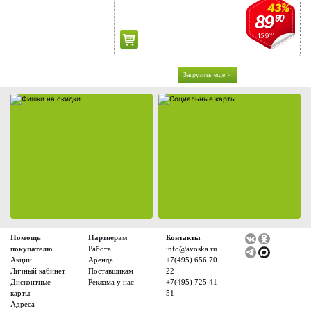
Регистрация дисконтной карты
43%
89
90
Условия использования фишек
159
90
Адреса магазинов
О компании
Загрузить еще >
Новости
Адреса магазинов
Работа
Аренда
Поставщикам
Реклама у нас
Помощь
Партнерам
Контакты
покупателю
Работа
info@avoska.ru
Акции
Аренда
+7(495) 656 70
Личный кабинет
Поставщикам
22
Дисконтные
Реклама у нас
+7(495) 725 41
карты
51
Адреса