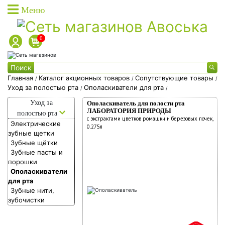
Меню
0
Каталог товаров
Поиск
Каталог товаров доставки
Главная
Каталог акционных товаров
Сопутствующие товары
/
/
/
Уход за полостью рта
Ополаскиватели для рта
/
/
Каталог акционных товаров
Каталог
Уход за
Ополаскиватель для полости рта
Собственная торговая марка
акционных
ЛАБОРАТОРИЯ ПРИРОДЫ
полостью рта
с экстрактами цветков ромашки и березовых почек,
Собственное производство
Электрические
товаров
0.275л
зубные щетки
Акции
Зубные щётки
Фишки на скидки
Зубные пасты и
порошки
Социальные карты
Ополаскиватели
О доставке
для рта
Зубные нити,
Дисконтные карты
зубочистки
Вход в личный кабинет
Фишки на скидки
Социальные карты